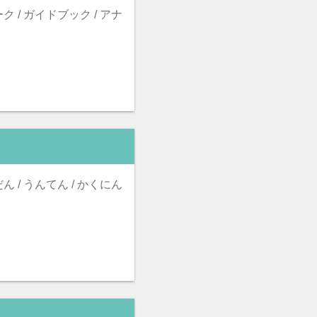
ーク / ガイドブック / アナ
だん / うんてん / かくにん