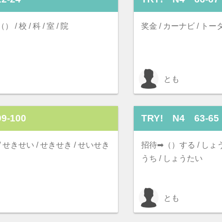
 校 / 科 / 室 / 院
奖金 / カーナビ / トー
とも
9-100
TRY! N4 63-65
/ せきせい / せきせき / せいせき
招待➡（）する / しょう
うち / しょうたい
とも