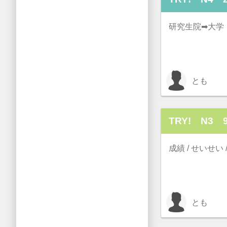
研究生院➡大学（） /
とも
TRY! N3 9
成績 / せいせい 
とも