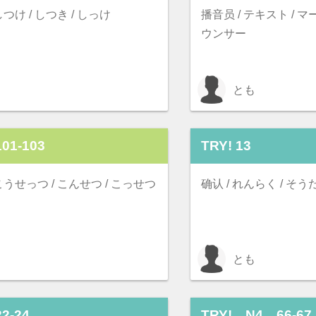
 しつけ / しつき / しっけ
播音员 / テキスト / マ
ウンサー
とも
01-103
TRY! 13
 こうせっつ / こんせつ / こっせつ
确认 / れんらく / そう
とも
2-24
TRY! N4 66-67