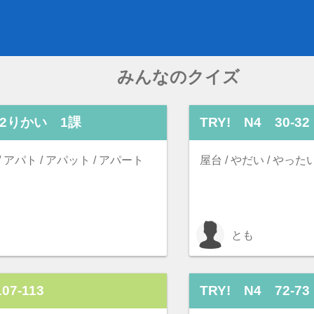
みんなのクイズ
2りかい 1課
TRY! N4 30-32
/ アパト / アパット / アパート
屋台 / やだい / やったい
とも
07-113
TRY! N4 72-73