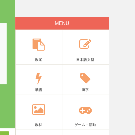
MENU
教案
日本語文型
単語
漢字
教材
ゲーム・活動