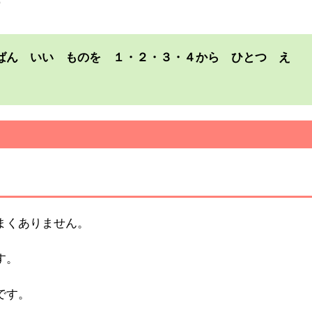
ばん いい ものを １・２・３・４から ひとつ え
うまくありません。
す。
です。