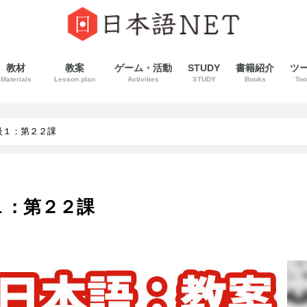
教材
教案
ゲーム・活動
STUDY
書籍紹介
ツ
Materials
Lesson plan
Activities
STUDY
Books
Too
級１：第２２課
１：第２２課