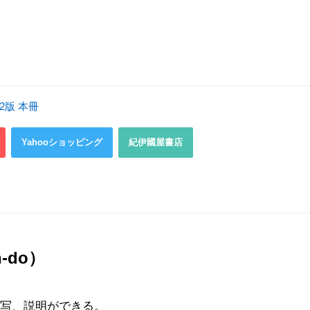
2版 本冊
Yahooショッピング
紀伊國屋書店
-do）
描写、説明ができる。