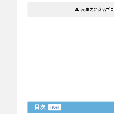
記事内に商品プロ
目次
[
表示
]