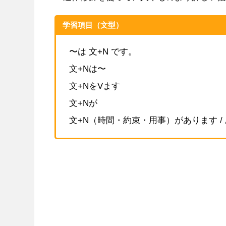
学習項目（文型）
〜は 文+N です。
文+Nは〜
文+NをVます
文+Nが
文+N（時間・約束・用事）があります /