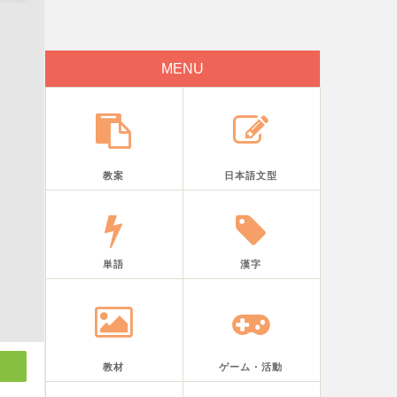
MENU
教案
日本語文型
単語
漢字
教材
ゲーム・活動