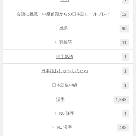
会話に挑戦！中級前期からの日本語ロールプレイ
12
単語
90
類義語
11
四字熟語
1
日本語おしゃべりのたね
1
日本語生中継
1
漢字
1,543
N0 漢字
1
N1 漢字
483