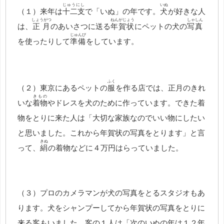
じゅうにし
いぬ
（１）来年は
十二支
で「いぬ」の年です。
犬
が好きな人
しょうがつ
ねんがじょう
しゃしん
は、
正月
のあいさつに送る
年賀状
にペットの犬の
写真
じゅんび
を使ったりして
準備
をしています。
ふく
（２）東京にあるペットの
服
を作る店では、正月のきれ
きもの
いな
着物
やドレスを犬のために作っています。できた着
物をとりに来た人は「大切な家族なのでいい物にしたい
と思いました。これから年賀状の写真をとります」と言
きぬ
って、
絹
の着物などに４万円はらっていました。
（３）プロのカメラマンが犬の写真をとるスタジオもあ
ります。犬をシャンプーしてから年賀状の写真をとりに
来る客もいました。客の１人は「次のいぬの年は１２年