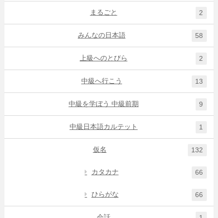
まるごと
2
みんなの日本語
58
上級へのとびら
2
中級へ行こう
13
中級を学ぼう 中級前期
9
中級日本語カルテット
1
仮名
132
カタカナ
66
ひらがな
66
会話
1