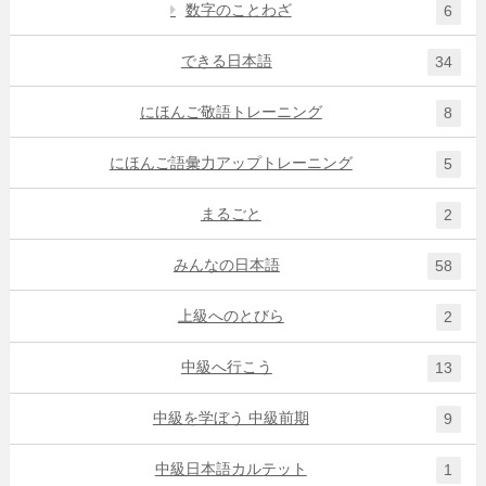
数字のことわざ
6
できる日本語
34
にほんご敬語トレーニング
8
にほんご語彙力アップトレーニング
5
まるごと
2
みんなの日本語
58
上級へのとびら
2
中級へ行こう
13
中級を学ぼう 中級前期
9
中級日本語カルテット
1