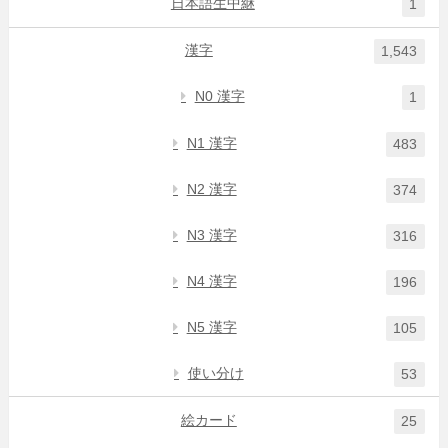
日本語生中継
1
漢字
1,543
N0 漢字
1
N1 漢字
483
N2 漢字
374
N3 漢字
316
N4 漢字
196
N5 漢字
105
使い分け
53
絵カード
25