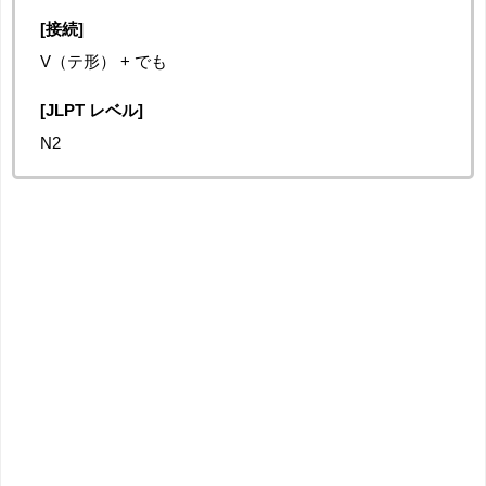
[接続]
V（テ形） + でも
[JLPT レベル]
N2