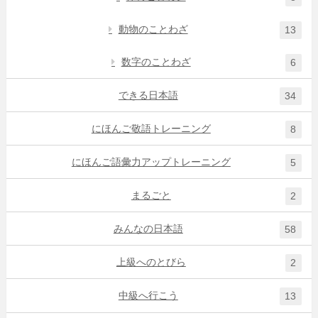
動物のことわざ
13
数字のことわざ
6
できる日本語
34
にほんご敬語トレーニング
8
にほんご語彙力アップトレーニング
5
まるごと
2
みんなの日本語
58
上級へのとびら
2
中級へ行こう
13