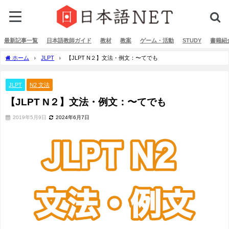
最新記事一覧
日本語教師ガイド
教材
教案
ゲーム・活動
STUDY
書籍紹
ホーム
JLPT
【JLPT N２】文法・例文：〜てでも
JLPT
N2 文法
【JLPT N２】文法・例文：〜てでも
2019年5月9日
2024年6月7日