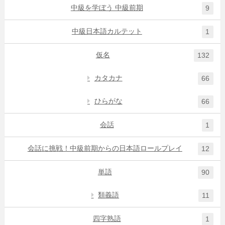
中級を学ぼう 中級前期
9
中級日本語カルテット
1
仮名
132
カタカナ
66
ひらがな
66
会話
1
会話に挑戦！中級前期からの日本語ロールプレイ
12
単語
90
類義語
11
四字熟語
1