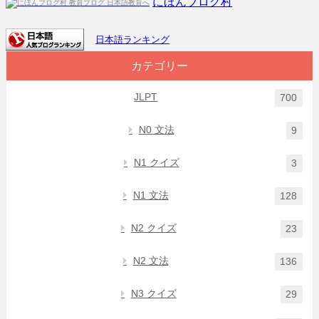
にほんブログ村
日本語ランキング
カテゴリー
JLPT
700
N0 文法
9
N1 クイズ
3
N1 文法
128
N2 クイズ
23
N2 文法
136
N3 クイズ
29