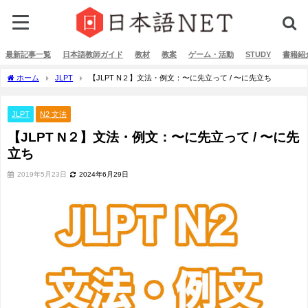
最新記事一覧
日本語教師ガイド
教材
教案
ゲーム・活動
STUDY
書籍紹
ホーム
JLPT
【JLPT N２】文法・例文：〜に先立って / 〜に先立ち
JLPT
N2 文法
【JLPT N２】文法・例文：〜に先立って / 〜に先
立ち
2019年5月23日
2024年6月29日