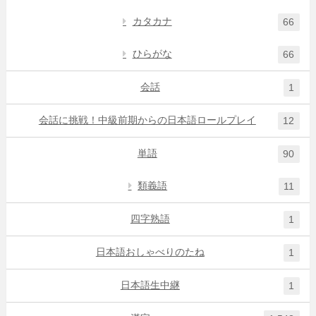
カタカナ
66
ひらがな
66
会話
1
会話に挑戦！中級前期からの日本語ロールプレイ
12
単語
90
類義語
11
四字熟語
1
日本語おしゃべりのたね
1
日本語生中継
1