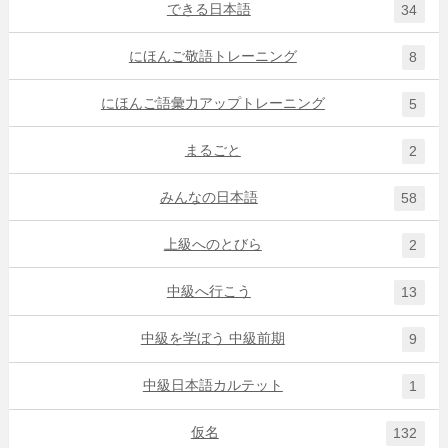
できる日本語
34
にほんご敬語トレーニング
8
にほんご語彙力アップトレーニング
5
まるごと
2
みんなの日本語
58
上級へのとびら
2
中級へ行こう
13
中級を学ぼう 中級前期
9
中級日本語カルテット
1
仮名
132