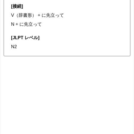
[接続]
V（辞書形） + に先立って
N + に先立って
[JLPT レベル]
N2