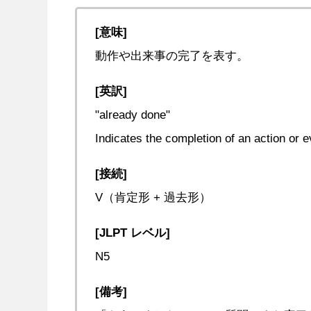
[意味]
動作や出来事の完了を表す。
[英訳]
"already done"
Indicates the completion of an action or e
[接続]
V（肯定形 + 過去形）
[JLPT レベル]
N5
[備考]