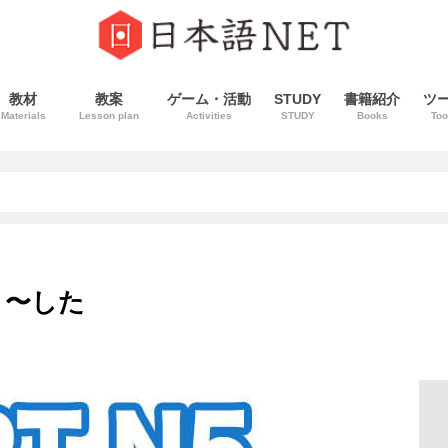
教材
教案
ゲーム・活動
STUDY
書籍紹介
ツ
Materials
Lesson plan
Activities
STUDY
Books
Too
う〜した