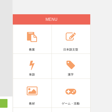
MENU
教案
日本語文型
単語
漢字
教材
ゲーム・活動