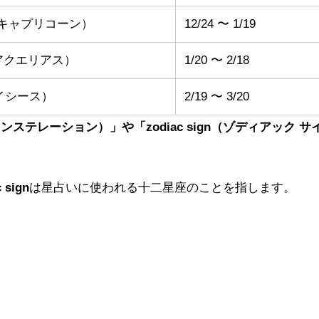
rn（キャプリコーン）
12/24 〜 1/19
s（アクエリアス）
1/20 〜 2/18
パイシース）
2/19 〜 3/20
on（コンステレーション）」や「zodiac sign（ゾディアック サ
 sign
は星占いに使われる十二星座のことを指します。