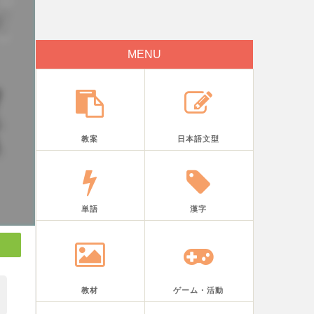
MENU
教案
日本語文型
単語
漢字
教材
ゲーム・活動