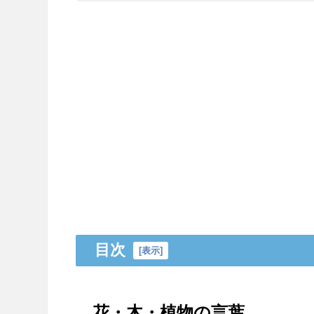
目次
[
表示
]
花・木・植物の言葉