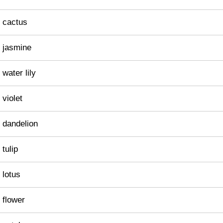
cactus
jasmine
water lily
violet
dandelion
tulip
lotus
flower