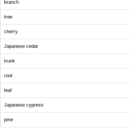
branch
tree
cherry
Japanese cedar
trunk
root
leaf
Japanese cypress
pine