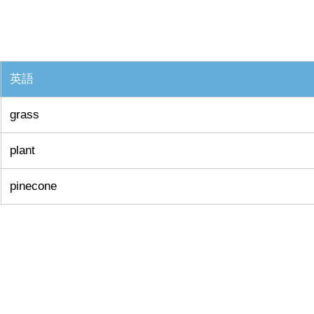
英語
grass
plant
pinecone