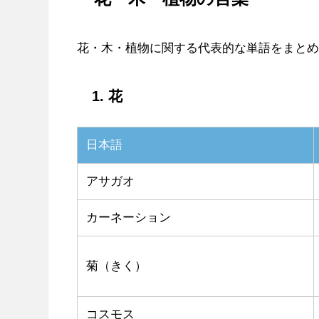
花・木・植物に関する代表的な単語をまと
1. 花
日本語
アサガオ
カーネーション
菊（きく）
コスモス