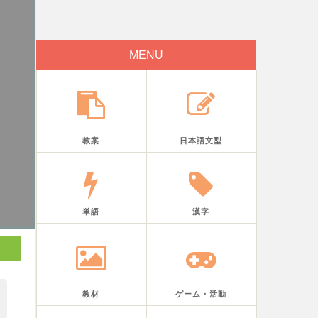
MENU
教案
日本語文型
単語
漢字
教材
ゲーム・活動