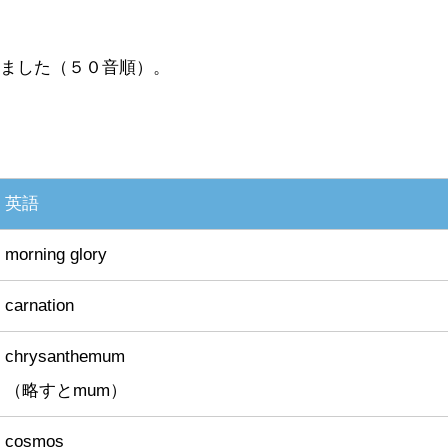
めました（５０音順）。
英語
morning glory
carnation
chrysanthemum
（略すとmum）
cosmos