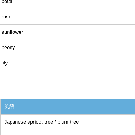
petal
rose
sunflower
peony
lily
英語
Japanese apricot tree / plum tree