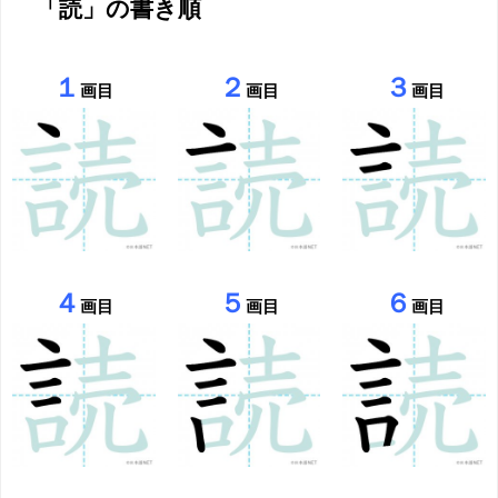
「読」の書き順
１
２
３
画目
画目
画目
４
５
６
画目
画目
画目