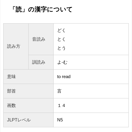
「読」の漢字について
どく
音読み
とく
読み方
とう
訓読み
よ-む
意味
to read
部首
言
画数
１４
JLPTレベル
N5