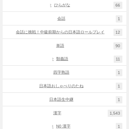
ひらがな
66
会話
1
会話に挑戦！中級前期からの日本語ロールプレイ
12
単語
90
類義語
11
四字熟語
1
日本語おしゃべりのたね
1
日本語生中継
1
漢字
1,543
N0 漢字
1