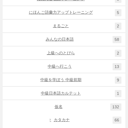
にほんご語彙力アップトレーニング
5
まるごと
2
みんなの日本語
58
上級へのとびら
2
中級へ行こう
13
中級を学ぼう 中級前期
9
中級日本語カルテット
1
仮名
132
カタカナ
66