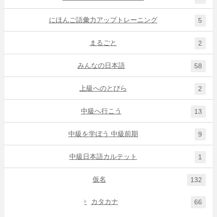
にほんご語彙力アップトレーニング
5
まるごと
2
みんなの日本語
58
上級へのとびら
2
中級へ行こう
13
中級を学ぼう 中級前期
9
中級日本語カルテット
1
仮名
132
カタカナ
66