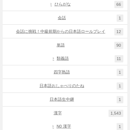
ひらがな
66
会話
1
会話に挑戦！中級前期からの日本語ロールプレイ
12
単語
90
類義語
11
四字熟語
1
日本語おしゃべりのたね
1
日本語生中継
1
漢字
1,543
N0 漢字
1