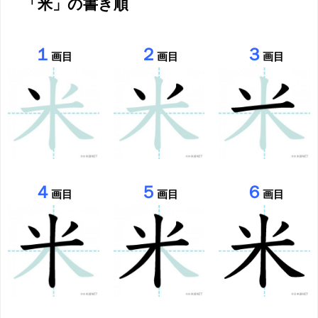
「米」の書き順
１
２
３
画目
画目
画目
４
５
６
画目
画目
画目