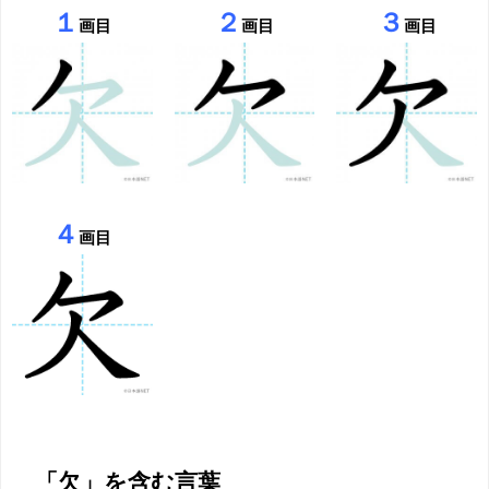
１
２
３
画目
画目
画目
４
画目
「欠」を含む言葉