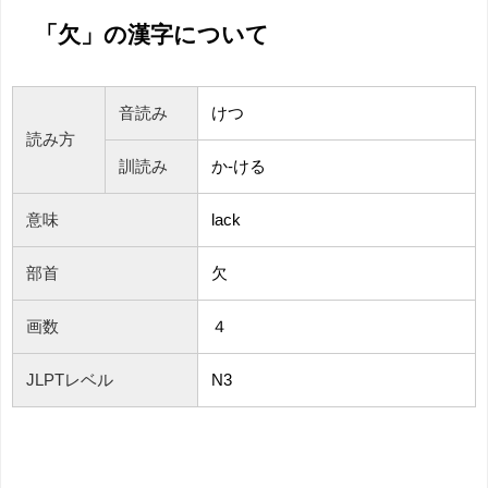
「欠」の漢字について
音読み
けつ
読み方
訓読み
か-ける
意味
lack
部首
欠
画数
４
JLPTレベル
N3