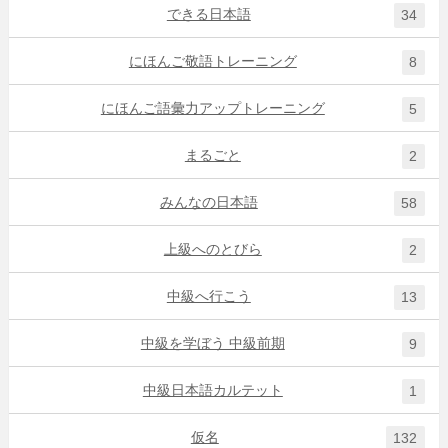
できる日本語
34
にほんご敬語トレーニング
8
にほんご語彙力アップトレーニング
5
まるごと
2
みんなの日本語
58
上級へのとびら
2
中級へ行こう
13
中級を学ぼう 中級前期
9
中級日本語カルテット
1
仮名
132