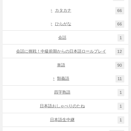
カタカナ
66
ひらがな
66
会話
1
会話に挑戦！中級前期からの日本語ロールプレイ
12
単語
90
類義語
11
四字熟語
1
日本語おしゃべりのたね
1
日本語生中継
1