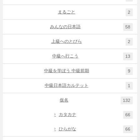
まるごと
2
みんなの日本語
58
上級へのとびら
2
中級へ行こう
13
中級を学ぼう 中級前期
9
中級日本語カルテット
1
仮名
132
カタカナ
66
ひらがな
66