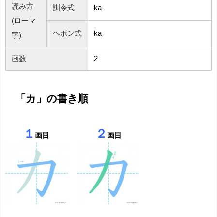
読み方
訓令式
ka
(ローマ
ヘボン式
ka
字)
画数
2
「カ」の書き順
１
２
画目
画目