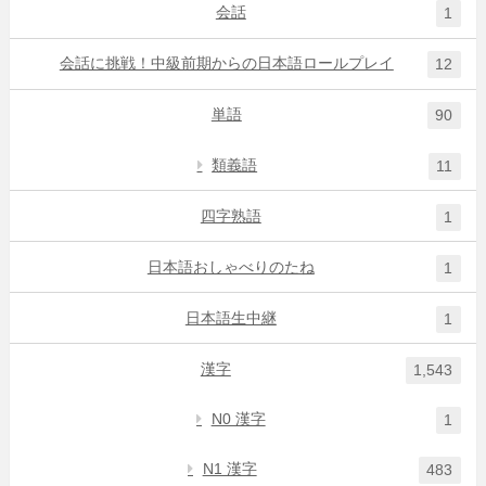
会話
1
会話に挑戦！中級前期からの日本語ロールプレイ
12
単語
90
類義語
11
四字熟語
1
日本語おしゃべりのたね
1
日本語生中継
1
漢字
1,543
N0 漢字
1
N1 漢字
483