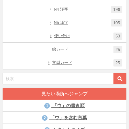
N4 漢字
196
N5 漢字
105
使い分け
53
絵カード
25
文型カード
25
見たい場所へジャンプ
「ウ」の書き順
1
「ウ」を含む言葉
2