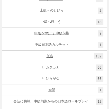
上級へのとびら
2
中級へ行こう
13
中級を学ぼう 中級前期
9
中級日本語カルテット
1
仮名
132
カタカナ
66
ひらがな
66
会話
1
会話に挑戦！中級前期からの日本語ロールプレイ
12