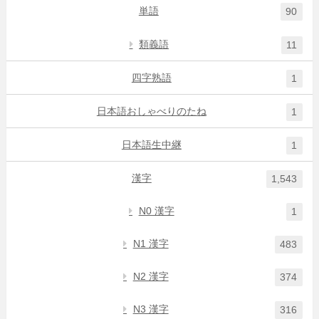
単語
90
類義語
11
四字熟語
1
日本語おしゃべりのたね
1
日本語生中継
1
漢字
1,543
N0 漢字
1
N1 漢字
483
N2 漢字
374
N3 漢字
316