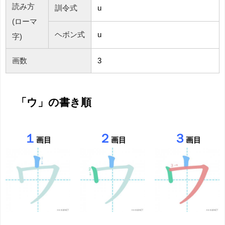
読み方
訓令式
u
(ローマ
ヘボン式
u
字)
画数
3
「ウ」の書き順
１
２
３
画目
画目
画目