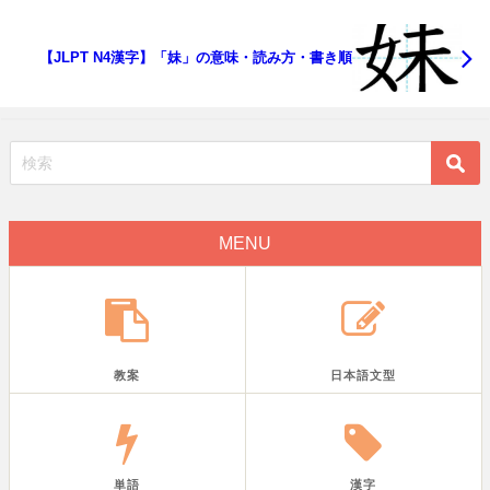
【JLPT N4漢字】「妹」の意味・読み方・書き順
MENU
教案
日本語文型
単語
漢字