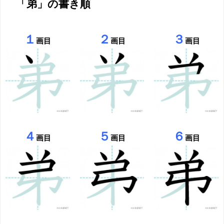
「弟」の書き順
１
２
３
画目
画目
画目
４
５
６
画目
画目
画目