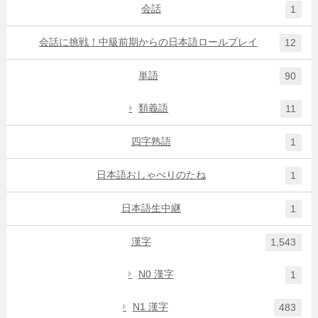
会話
1
会話に挑戦！中級前期からの日本語ロールプレイ
12
単語
90
類義語
11
四字熟語
1
日本語おしゃべりのたね
1
日本語生中継
1
漢字
1,543
N0 漢字
1
N1 漢字
483