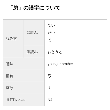
「弟」の漢字について
てい
音読み
だい
読み方
で
訓読み
おとうと
意味
younger brother
部首
弓
画数
７
JLPTレベル
N4