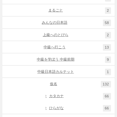
まるごと
2
みんなの日本語
58
上級へのとびら
2
中級へ行こう
13
中級を学ぼう 中級前期
9
中級日本語カルテット
1
仮名
132
カタカナ
66
ひらがな
66