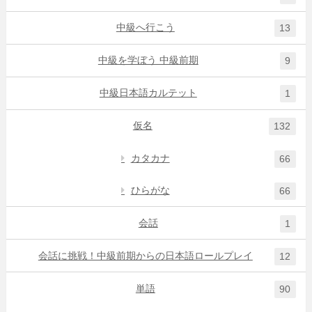
中級へ行こう
13
中級を学ぼう 中級前期
9
中級日本語カルテット
1
仮名
132
カタカナ
66
ひらがな
66
会話
1
会話に挑戦！中級前期からの日本語ロールプレイ
12
単語
90