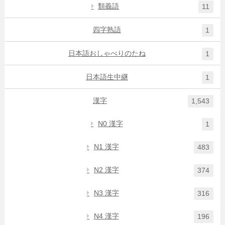
類義語
11
四字熟語
1
日本語おしゃべりのたね
1
日本語生中継
1
漢字
1,543
N0 漢字
1
N1 漢字
483
N2 漢字
374
N3 漢字
316
N4 漢字
196