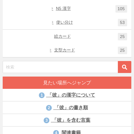
N5 漢字
105
使い分け
53
絵カード
25
文型カード
25
見たい場所へジャンプ
「彼」の漢字について
1
「彼」の書き順
2
「彼」を含む言葉
3
関連書籍
4