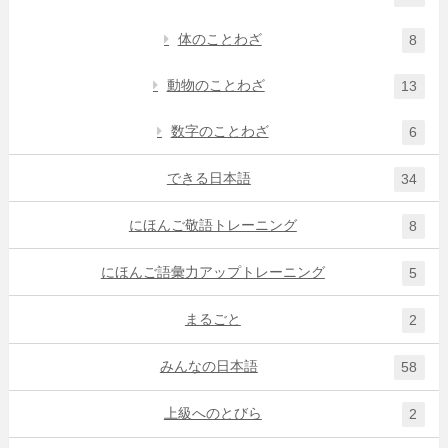
体のことわざ
8
動物のことわざ
13
数字のことわざ
6
できる日本語
34
にほんご敬語トレーニング
8
にほんご語彙力アップトレーニング
5
まるごと
2
みんなの日本語
58
上級へのとびら
2