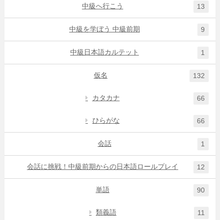
中級へ行こう
13
中級を学ぼう 中級前期
9
中級日本語カルテット
1
仮名
132
カタカナ
66
ひらがな
66
会話
1
会話に挑戦！中級前期からの日本語ロールプレイ
12
単語
90
類義語
11