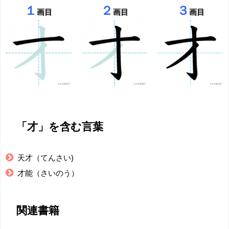
１
２
３
画目
画目
画目
「才」を含む言葉
天才（てんさい)
才能（さいのう）
関連書籍