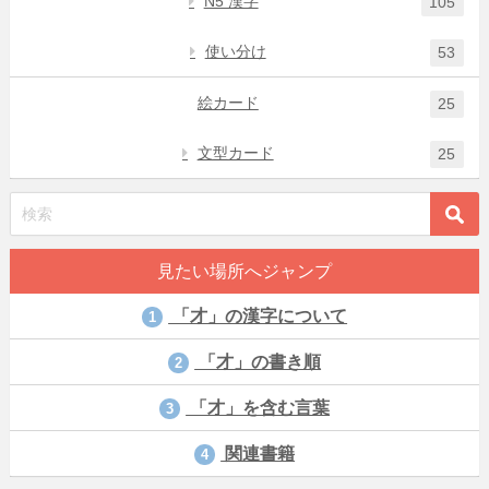
N5 漢字
105
使い分け
53
絵カード
25
文型カード
25
見たい場所へジャンプ
「才」の漢字について
1
「才」の書き順
2
「才」を含む言葉
3
関連書籍
4