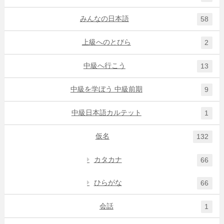
みんなの日本語
58
上級へのとびら
2
中級へ行こう
13
中級を学ぼう 中級前期
9
中級日本語カルテット
1
仮名
132
カタカナ
66
ひらがな
66
会話
1