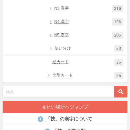
N3 漢字
316
N4 漢字
196
N5 漢字
105
使い分け
53
絵カード
25
文型カード
25
見たい場所へジャンプ
「技」の漢字について
1