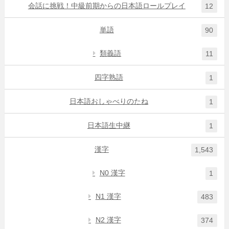
会話に挑戦！中級前期からの日本語ロールプレイ
12
単語
90
類義語
11
四字熟語
1
日本語おしゃべりのたね
1
日本語生中継
1
漢字
1,543
N0 漢字
1
N1 漢字
483
N2 漢字
374