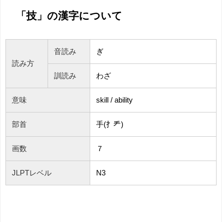
「技」の漢字について
音読み
ぎ
読み方
訓読み
わざ
意味
skill / ability
部首
手(扌龵)
画数
７
JLPTレベル
N3