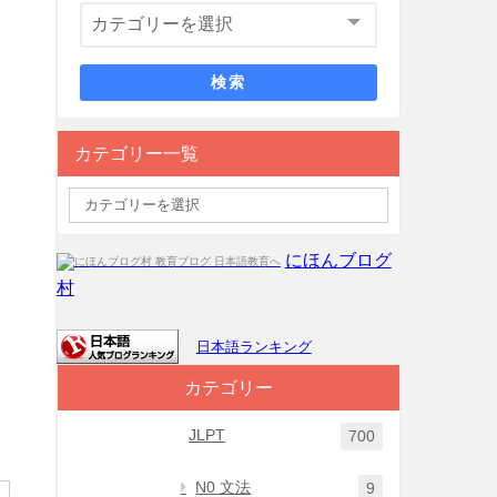
検索
カテゴリー一覧
にほんブログ
村
日本語ランキング
カテゴリー
JLPT
700
N0 文法
9