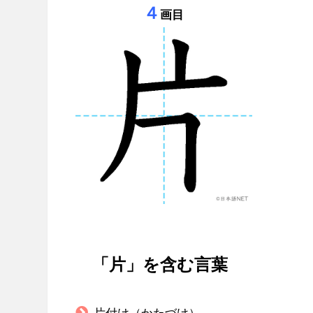
４
画目
「片」を含む言葉