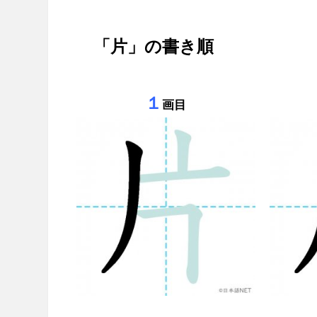
「片」の書き順
１
画目