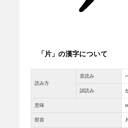
「片」の漢字について
音読み
読み方
訓読み
意味
o
部首