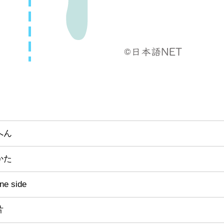
へん
かた
ne side
片