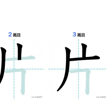
２
３
画目
画目