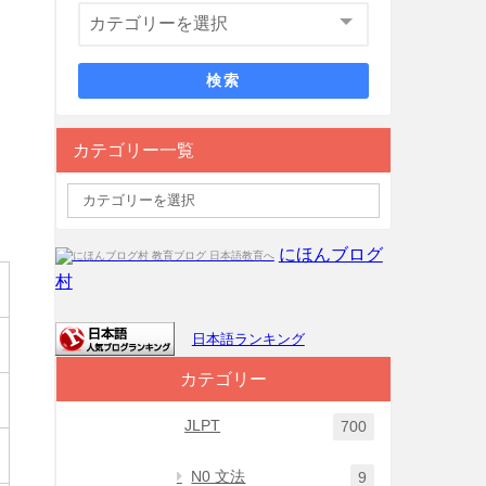
検索
カテゴリー一覧
にほんブログ
村
日本語ランキング
カテゴリー
JLPT
700
N0 文法
9