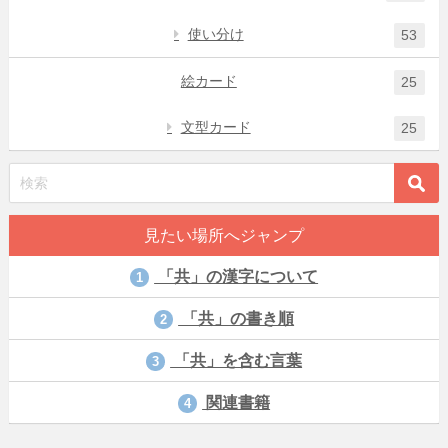
使い分け
53
絵カード
25
文型カード
25
見たい場所へジャンプ
「共」の漢字について
1
「共」の書き順
2
「共」を含む言葉
3
関連書籍
4