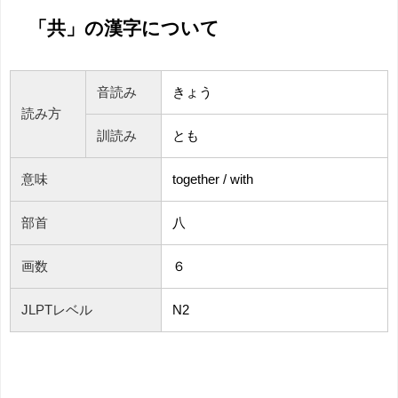
「共」の漢字について
音読み
きょう
読み方
訓読み
とも
意味
together / with
部首
八
画数
６
JLPTレベル
N2