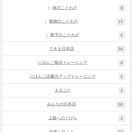
体のことわざ
8
動物のことわざ
13
数字のことわざ
6
できる日本語
34
にほんご敬語トレーニング
8
にほんご語彙力アップトレーニング
5
まるごと
2
みんなの日本語
58
上級へのとびら
2
中級へ行こう