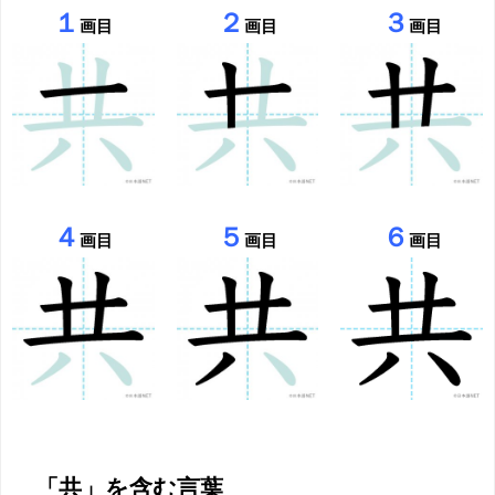
１
２
３
画目
画目
画目
４
５
６
画目
画目
画目
「共」を含む言葉