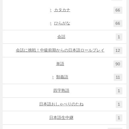
カタカナ
66
ひらがな
66
会話
1
会話に挑戦！中級前期からの日本語ロールプレイ
12
単語
90
類義語
11
四字熟語
1
日本語おしゃべりのたね
1
日本語生中継
1