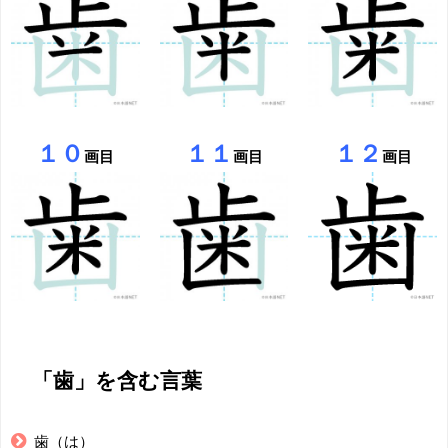
１０
１１
１２
画目
画目
画目
「歯」を含む言葉
歯（は）