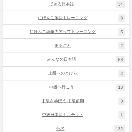
できる日本語
34
にほんご敬語トレーニング
8
にほんご語彙力アップトレーニング
5
まるごと
2
みんなの日本語
58
上級へのとびら
2
中級へ行こう
13
中級を学ぼう 中級前期
9
中級日本語カルテット
1
仮名
132