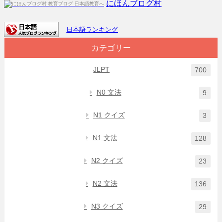
にほんブログ村
日本語ランキング
カテゴリー
JLPT
700
N0 文法
9
N1 クイズ
3
N1 文法
128
N2 クイズ
23
N2 文法
136
N3 クイズ
29