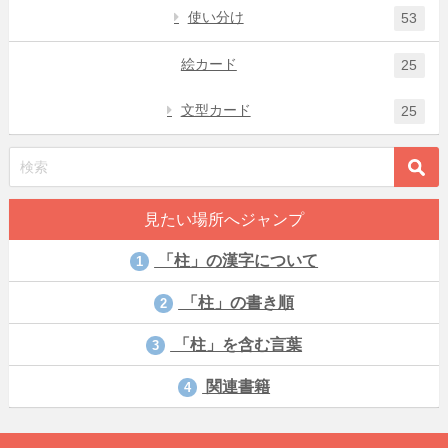
使い分け
53
絵カード
25
文型カード
25
見たい場所へジャンプ
「柱」の漢字について
1
「柱」の書き順
2
「柱」を含む言葉
3
関連書籍
4