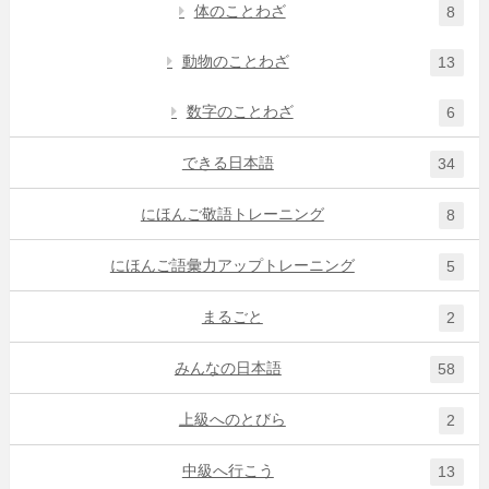
体のことわざ
8
動物のことわざ
13
数字のことわざ
6
できる日本語
34
にほんご敬語トレーニング
8
にほんご語彙力アップトレーニング
5
まるごと
2
みんなの日本語
58
上級へのとびら
2
中級へ行こう
13