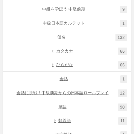
中級を学ぼう 中級前期
9
中級日本語カルテット
1
仮名
132
カタカナ
66
ひらがな
66
会話
1
会話に挑戦！中級前期からの日本語ロールプレイ
12
単語
90
類義語
11