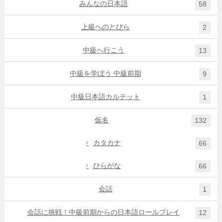
みんなの日本語
58
上級へのとびら
2
中級へ行こう
13
中級を学ぼう 中級前期
9
中級日本語カルテット
1
仮名
132
カタカナ
66
ひらがな
66
会話
1
会話に挑戦！中級前期からの日本語ロールプレイ
12