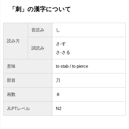
「刺」の漢字について
音読み
し
読み方
さ-す
訓読み
さ-さる
意味
to
stab / to pierce
部首
刀
画数
８
JLPTレベル
N2