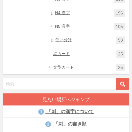
N4 漢字
196
N5 漢字
105
使い分け
53
絵カード
25
文型カード
25
見たい場所へジャンプ
「刺」の漢字について
1
「刺」の書き順
2