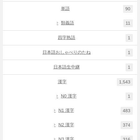
単語
90
類義語
11
四字熟語
1
日本語おしゃべりのたね
1
日本語生中継
1
漢字
1,543
N0 漢字
1
N1 漢字
483
N2 漢字
374
N3 漢字
316