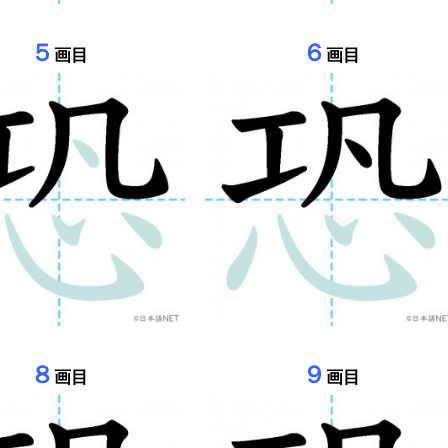
５
６
画目
画目
８
９
画目
画目