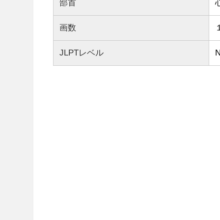
部首
画数
JLPTレベル