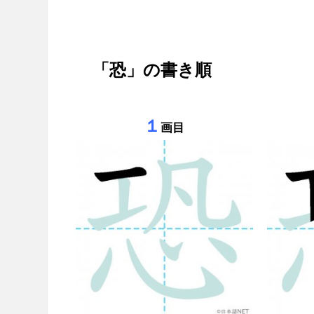
「恐」の書き順
１
画目