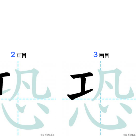
２
３
画目
画目