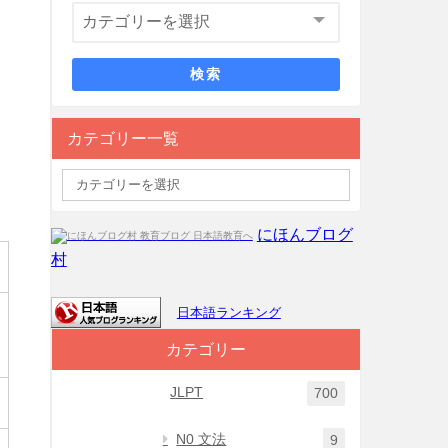
検索
カテゴリー一覧
にほんブログ
村
日本語ランキング
カテゴリー
JLPT
700
N0 文法
9