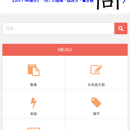
【JLPT N4漢字】「問」の意味・読み方・書き順
MENU
教案
日本語文型
単語
漢字