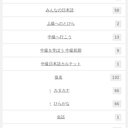
みんなの日本語
58
上級へのとびら
2
中級へ行こう
13
中級を学ぼう 中級前期
9
中級日本語カルテット
1
仮名
132
カタカナ
66
ひらがな
66
会話
1