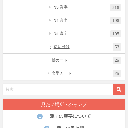
N3 漢字
316
N4 漢字
196
N5 漢字
105
使い分け
53
絵カード
25
文型カード
25
見たい場所へジャンプ
「違」の漢字について
1