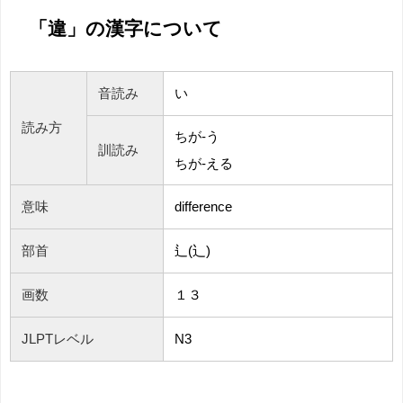
「違」の漢字について
音読み
い
読み方
ちが-う
訓読み
ちが-える
意味
difference
部首
⻍(⻌)
画数
１３
JLPTレベル
N3