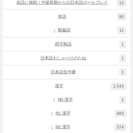
会話に挑戦！中級前期からの日本語ロールプレイ
12
単語
90
類義語
11
四字熟語
1
日本語おしゃべりのたね
1
日本語生中継
1
漢字
1,543
N0 漢字
1
N1 漢字
483
N2 漢字
374