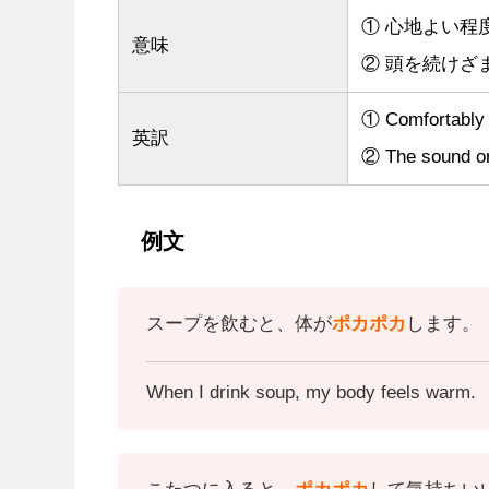
① 心地よい程
意味
② 頭を続けざ
① Comfortably
英訳
② The sound or 
例文
スープを飲むと、体が
ポカポカ
します。
When I drink soup, my body feels warm.