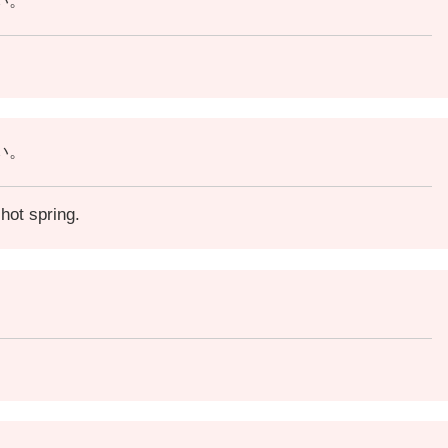
い。
い。
hot spring.