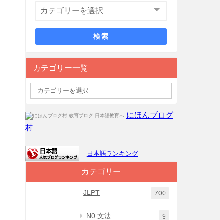
検索
カテゴリー一覧
にほんブログ
村
日本語ランキング
カテゴリー
JLPT
700
N0 文法
9