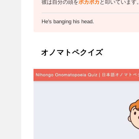
彼は自分の頭を
ポカポカ
と叩いています
He's banging his head.
オノマトペクイズ