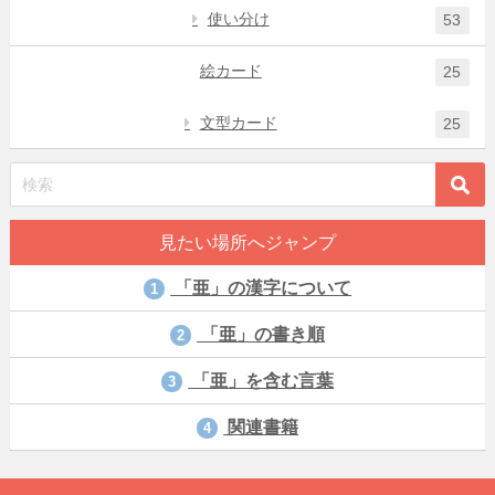
使い分け
53
絵カード
25
文型カード
25
見たい場所へジャンプ
「亜」の漢字について
1
「亜」の書き順
2
「亜」を含む言葉
3
関連書籍
4