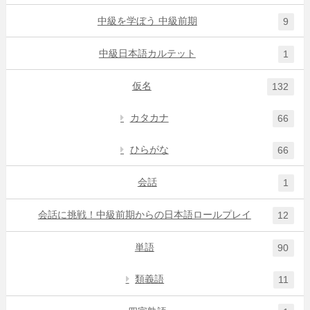
中級を学ぼう 中級前期
9
中級日本語カルテット
1
仮名
132
カタカナ
66
ひらがな
66
会話
1
会話に挑戦！中級前期からの日本語ロールプレイ
12
単語
90
類義語
11