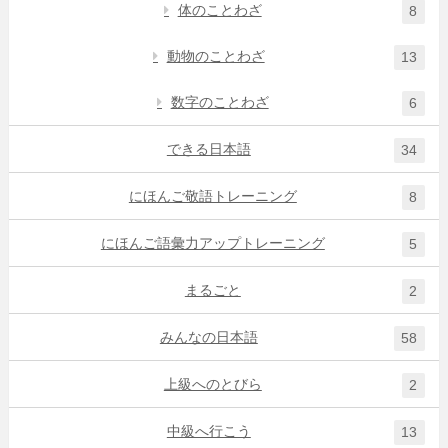
体のことわざ
8
動物のことわざ
13
数字のことわざ
6
できる日本語
34
にほんご敬語トレーニング
8
にほんご語彙力アップトレーニング
5
まるごと
2
みんなの日本語
58
上級へのとびら
2
中級へ行こう
13