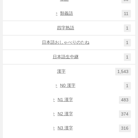
類義語
11
四字熟語
1
日本語おしゃべりのたね
1
日本語生中継
1
漢字
1,543
N0 漢字
1
N1 漢字
483
N2 漢字
374
N3 漢字
316