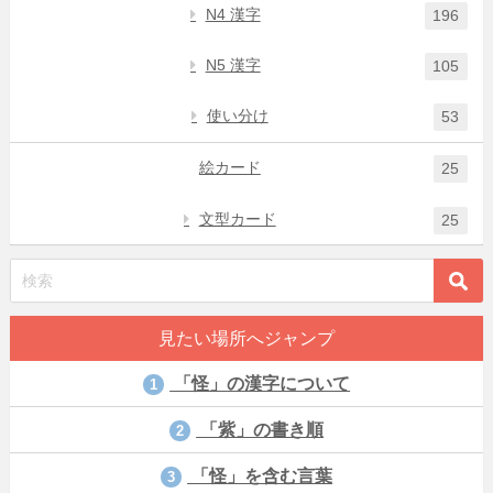
N4 漢字
196
N5 漢字
105
使い分け
53
絵カード
25
文型カード
25
見たい場所へジャンプ
「怪」の漢字について
1
「紫」の書き順
2
「怪」を含む言葉
3