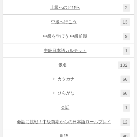
上級へのとびら
2
中級へ行こう
13
中級を学ぼう 中級前期
9
中級日本語カルテット
1
仮名
132
カタカナ
66
ひらがな
66
会話
1
会話に挑戦！中級前期からの日本語ロールプレイ
12
単語
90