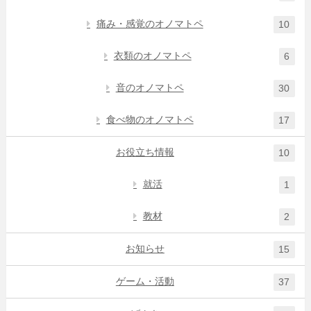
痛み・感覚のオノマトペ
10
衣類のオノマトペ
6
音のオノマトペ
30
食べ物のオノマトペ
17
お役立ち情報
10
就活
1
教材
2
お知らせ
15
ゲーム・活動
37