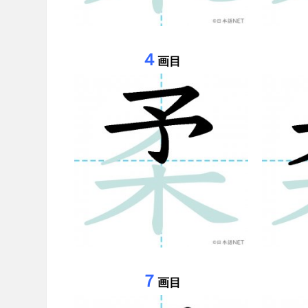
４
画目
７
画目