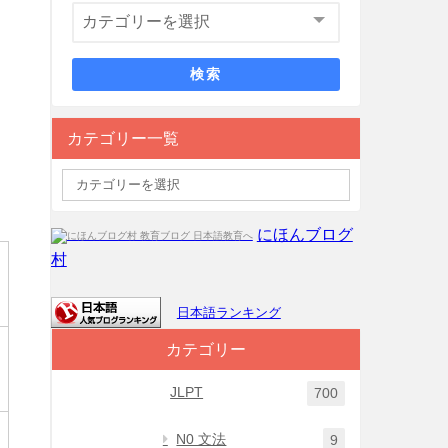
検索
カテゴリー一覧
にほんブログ
村
日本語ランキング
カテゴリー
JLPT
700
N0 文法
9