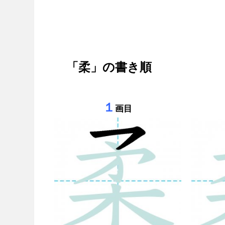
「柔」の書き順
１
画目