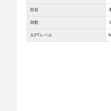
部首
画数
JLPTレベル