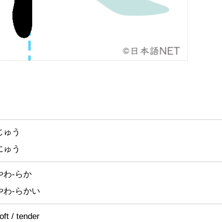
じゅう
にゅう
やわ-らか
やわ-らかい
oft / t
ender