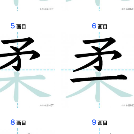
５
６
画目
画目
８
９
画目
画目