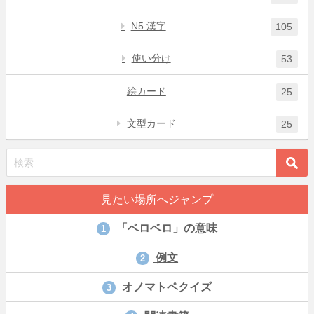
N5 漢字
105
使い分け
53
絵カード
25
文型カード
25
見たい場所へジャンプ
「ベロベロ」の意味
1
例文
2
オノマトペクイズ
3