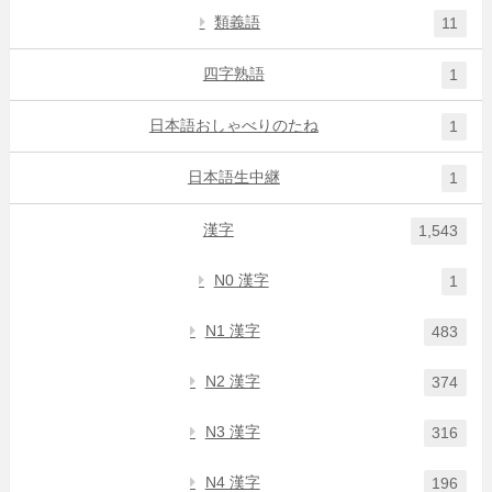
類義語
11
四字熟語
1
日本語おしゃべりのたね
1
日本語生中継
1
漢字
1,543
N0 漢字
1
N1 漢字
483
N2 漢字
374
N3 漢字
316
N4 漢字
196