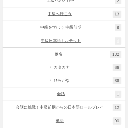
上級へのとびら
2
中級へ行こう
13
中級を学ぼう 中級前期
9
中級日本語カルテット
1
仮名
132
カタカナ
66
ひらがな
66
会話
1
会話に挑戦！中級前期からの日本語ロールプレイ
12
単語
90