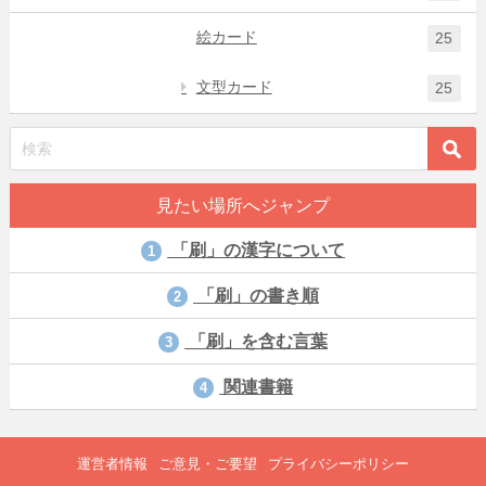
絵カード
25
文型カード
25
見たい場所へジャンプ
「刷」の漢字について
1
「刷」の書き順
2
「刷」を含む言葉
3
関連書籍
4
運営者情報
ご意見・ご要望
プライバシーポリシー