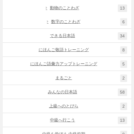
動物のことわざ
13
数字のことわざ
6
できる日本語
34
にほんご敬語トレーニング
8
にほんご語彙力アップトレーニング
5
まるごと
2
みんなの日本語
58
上級へのとびら
2
中級へ行こう
13
中級を学ぼう 中級前期