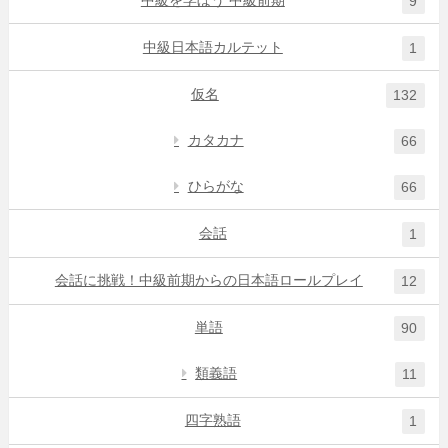
9
中級日本語カルテット
1
仮名
132
カタカナ
66
ひらがな
66
会話
1
会話に挑戦！中級前期からの日本語ロールプレイ
12
単語
90
類義語
11
四字熟語
1