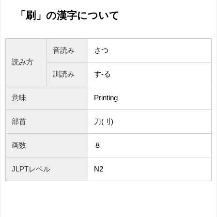
「刷」の漢字について
音読み
さつ
読み方
訓読み
す-る
意味
Printing
部首
刀(刂)
画数
８
JLPTレベル
N2