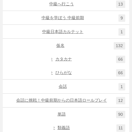
中級へ行こう
13
中級を学ぼう 中級前期
9
中級日本語カルテット
1
仮名
132
カタカナ
66
ひらがな
66
会話
1
会話に挑戦！中級前期からの日本語ロールプレイ
12
単語
90
類義語
11