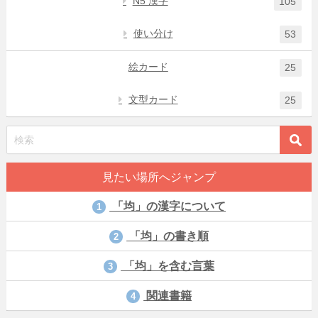
N5 漢字
105
使い分け
53
絵カード
25
文型カード
25
見たい場所へジャンプ
「均」の漢字について
1
「均」の書き順
2
「均」を含む言葉
3
関連書籍
4