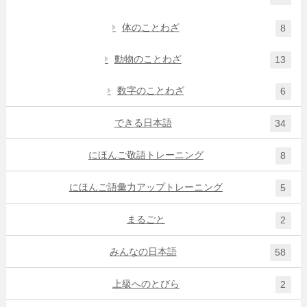
体のことわざ
8
動物のことわざ
13
数字のことわざ
6
できる日本語
34
にほんご敬語トレーニング
8
にほんご語彙力アップトレーニング
5
まるごと
2
みんなの日本語
58
上級へのとびら
2