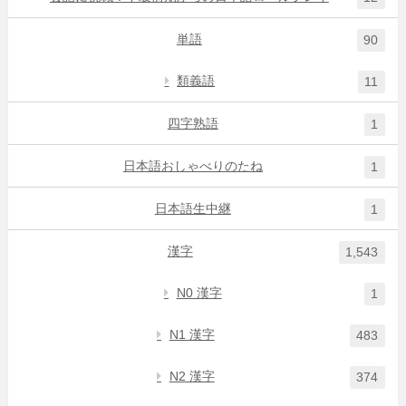
単語
90
類義語
11
四字熟語
1
日本語おしゃべりのたね
1
日本語生中継
1
漢字
1,543
N0 漢字
1
N1 漢字
483
N2 漢字
374