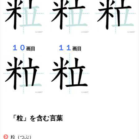
１０
１１
画目
画目
「粒」を含む言葉
粒（つぶ）