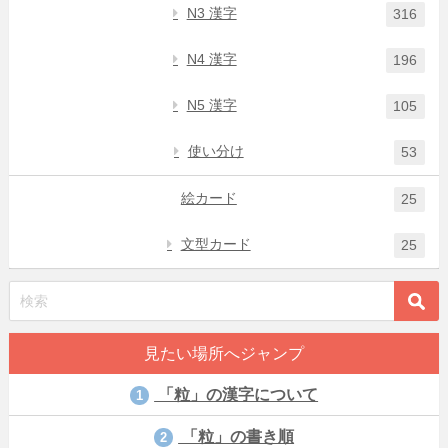
N3 漢字
316
N4 漢字
196
N5 漢字
105
使い分け
53
絵カード
25
文型カード
25
見たい場所へジャンプ
「粒」の漢字について
1
「粒」の書き順
2