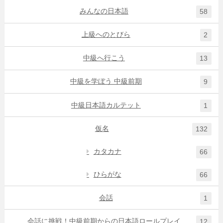
みんなの日本語
58
上級へのとびら
2
中級へ行こう
13
中級を学ぼう 中級前期
9
中級日本語カルテット
1
仮名
132
カタカナ
66
ひらがな
66
会話
1
会話に挑戦！中級前期からの日本語ロールプレイ
12