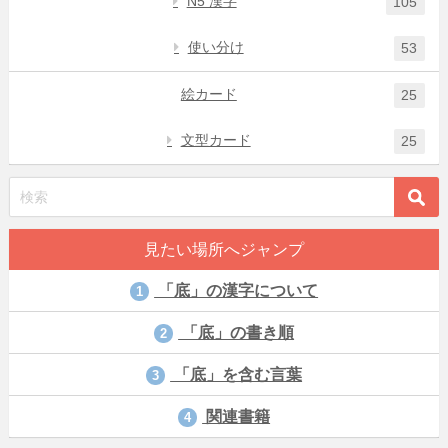
N5 漢字
105
使い分け
53
絵カード
25
文型カード
25
見たい場所へジャンプ
「底」の漢字について
1
「底」の書き順
2
「底」を含む言葉
3
関連書籍
4