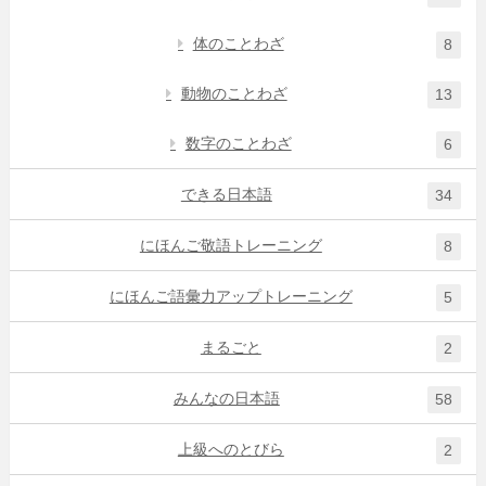
体のことわざ
8
動物のことわざ
13
数字のことわざ
6
できる日本語
34
にほんご敬語トレーニング
8
にほんご語彙力アップトレーニング
5
まるごと
2
みんなの日本語
58
上級へのとびら
2