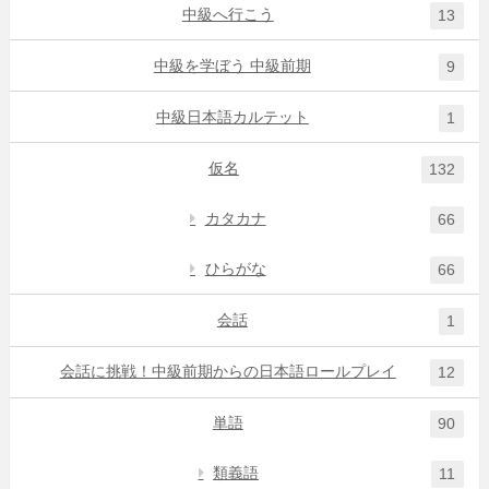
中級へ行こう
13
中級を学ぼう 中級前期
9
中級日本語カルテット
1
仮名
132
カタカナ
66
ひらがな
66
会話
1
会話に挑戦！中級前期からの日本語ロールプレイ
12
単語
90
類義語
11