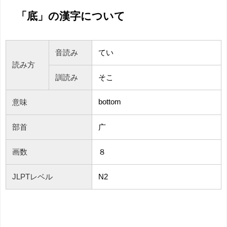
「底」の漢字について
音読み
てい
読み方
訓読み
そこ
bottom
意味
部首
广
画数
８
JLPTレベル
N2