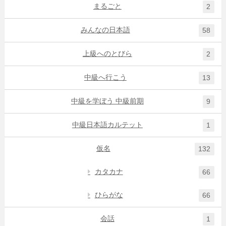
まるごと
2
みんなの日本語
58
上級へのとびら
2
中級へ行こう
13
中級を学ぼう 中級前期
9
中級日本語カルテット
1
仮名
132
カタカナ
66
ひらがな
66
会話
1