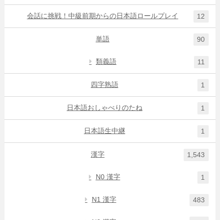
会話に挑戦！中級前期からの日本語ロールプレイ
12
単語
90
類義語
11
四字熟語
1
日本語おしゃべりのたね
1
日本語生中継
1
漢字
1,543
N0 漢字
1
N1 漢字
483