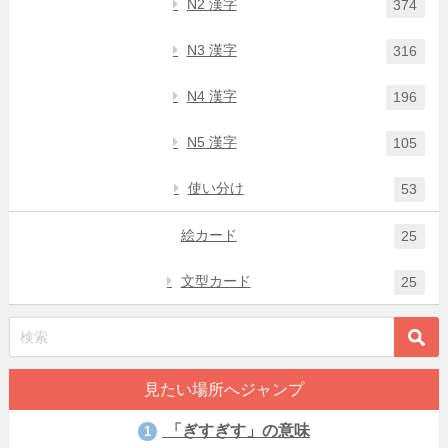
N2 漢字
374
N3 漢字
316
N4 漢字
196
N5 漢字
105
使い分け
53
絵カード
25
文型カード
25
見たい場所へジャンプ
「ぎすぎす」の意味
1