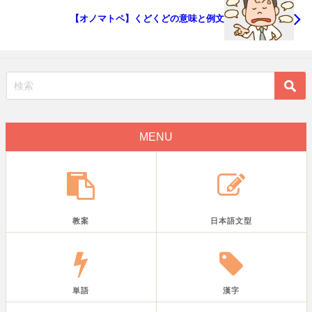
【オノマトペ】くどくどの意味と例文
MENU
教案
日本語文型
単語
漢字