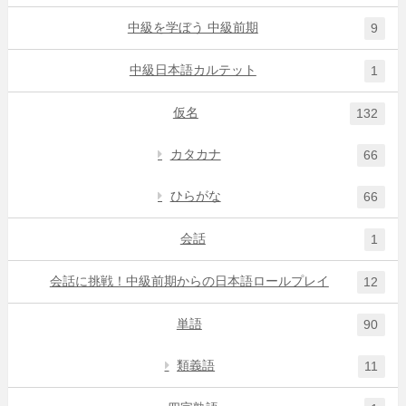
中級を学ぼう 中級前期
9
中級日本語カルテット
1
仮名
132
カタカナ
66
ひらがな
66
会話
1
会話に挑戦！中級前期からの日本語ロールプレイ
12
単語
90
類義語
11