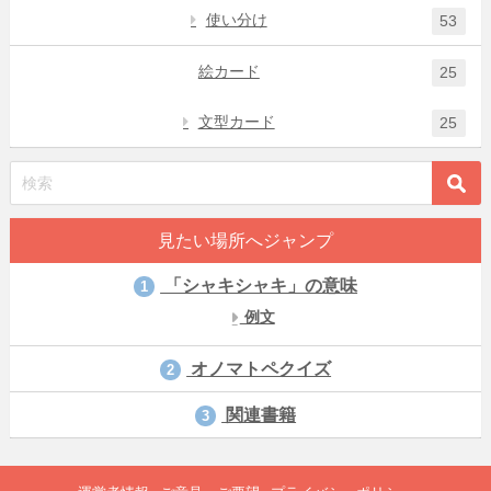
使い分け
53
絵カード
25
文型カード
25
見たい場所へジャンプ
「シャキシャキ」の意味
1
例文
オノマトペクイズ
2
関連書籍
3