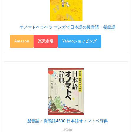
オノマトペラペラ マンガで日本語の擬音語・擬態語
Amazon
楽天市場
Yahooショッピング
擬音語・擬態語4500 日本語オノマトペ辞典
小学館