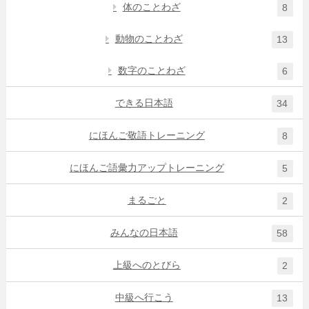
体のことわざ
8
動物のことわざ
13
数字のことわざ
6
できる日本語
34
にほんご敬語トレーニング
8
にほんご語彙力アップトレーニング
5
まるごと
2
みんなの日本語
58
上級へのとびら
2
中級へ行こう
13