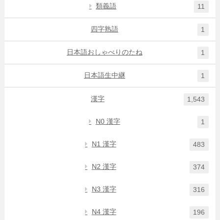
類義語
11
四字熟語
1
日本語おしゃべりのたね
1
日本語生中継
1
漢字
1,543
N0 漢字
1
N1 漢字
483
N2 漢字
374
N3 漢字
316
N4 漢字
196