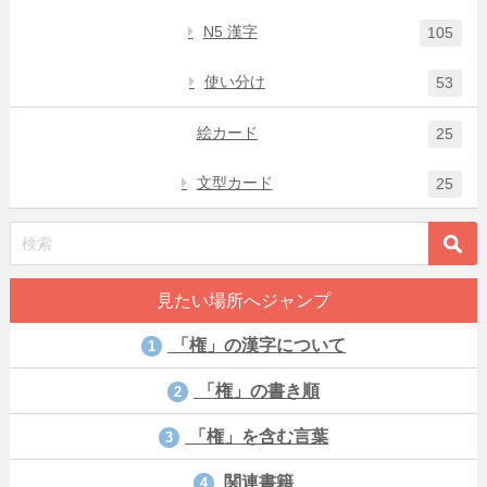
N5 漢字
105
使い分け
53
絵カード
25
文型カード
25
見たい場所へジャンプ
「権」の漢字について
1
「権」の書き順
2
「権」を含む言葉
3
関連書籍
4