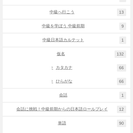
中級へ行こう
13
中級を学ぼう 中級前期
9
中級日本語カルテット
1
仮名
132
カタカナ
66
ひらがな
66
会話
1
会話に挑戦！中級前期からの日本語ロールプレイ
12
単語
90