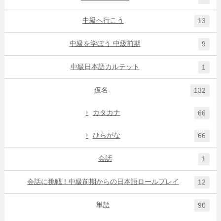
中級へ行こう
13
中級を学ぼう 中級前期
9
中級日本語カルテット
1
仮名
132
カタカナ
66
ひらがな
66
会話
1
会話に挑戦！中級前期からの日本語ロールプレイ
12
単語
90