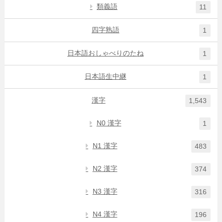
類義語
11
四字熟語
1
日本語おしゃべりのたね
1
日本語生中継
1
漢字
1,543
N0 漢字
1
N1 漢字
483
N2 漢字
374
N3 漢字
316
N4 漢字
196