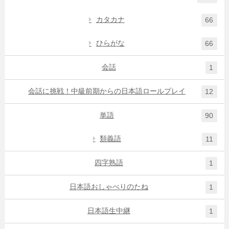
カタカナ
66
ひらがな
66
会話
1
会話に挑戦！中級前期からの日本語ロールプレイ
12
単語
90
類義語
11
四字熟語
1
日本語おしゃべりのたね
1
日本語生中継
1