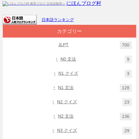
にほんブログ村
日本語ランキング
カテゴリー
JLPT
700
N0 文法
9
N1 クイズ
3
N1 文法
128
N2 クイズ
23
N2 文法
136
N3 クイズ
29