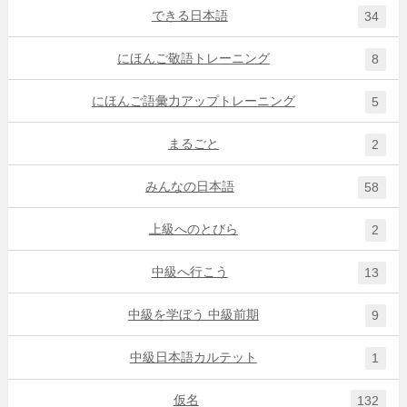
できる日本語
34
にほんご敬語トレーニング
8
にほんご語彙力アップトレーニング
5
まるごと
2
みんなの日本語
58
上級へのとびら
2
中級へ行こう
13
中級を学ぼう 中級前期
9
中級日本語カルテット
1
仮名
132