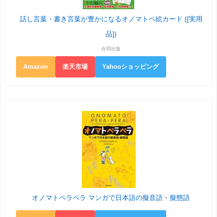
話し言葉・書き言葉が豊かになるオノマトペ絵カード ([実用
品])
合同出版
Amazon
楽天市場
Yahooショッピング
オノマトペラペラ マンガで日本語の擬音語・擬態語