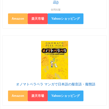
品])
合同出版
Amazon
楽天市場
Yahooショッピング
オノマトペラペラ マンガで日本語の擬音語・擬態語
Amazon
楽天市場
Yahooショッピング