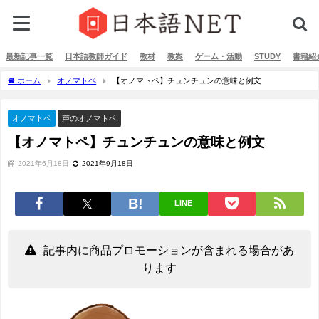
最新記事一覧
日本語教師ガイド
教材
教案
ゲーム・活動
STUDY
書籍紹
ホーム
オノマトペ
【オノマトペ】チュンチュンの意味と例文
オノマトペ
声のオノマトペ
【オノマトペ】チュンチュンの意味と例文
2021年6月18日
2021年9月18日
LINE
記事内に商品プロモーションが含まれる場合があ
ります