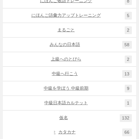
にほんご敬語トレーニング
8
にほんご語彙力アップトレーニング
5
まるごと
2
みんなの日本語
58
上級へのとびら
2
中級へ行こう
13
中級を学ぼう 中級前期
9
中級日本語カルテット
1
仮名
132
カタカナ
66