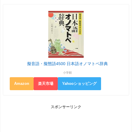
擬音語・擬態語4500 日本語オノマトペ辞典
小学館
Amazon
楽天市場
Yahooショッピング
スポンサーリンク