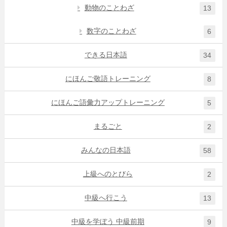
動物のことわざ
13
数字のことわざ
6
できる日本語
34
にほんご敬語トレーニング
8
にほんご語彙力アップトレーニング
5
まるごと
2
みんなの日本語
58
上級へのとびら
2
中級へ行こう
13
中級を学ぼう 中級前期
9