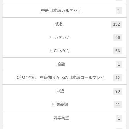
中級日本語カルテット
1
仮名
132
カタカナ
66
ひらがな
66
会話
1
会話に挑戦！中級前期からの日本語ロールプレイ
12
単語
90
類義語
11
四字熟語
1