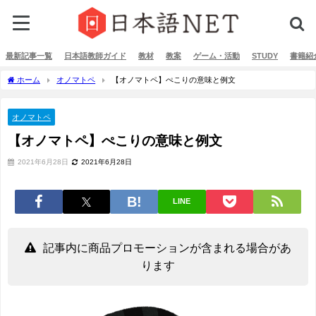
最新記事一覧
日本語教師ガイド
教材
教案
ゲーム・活動
STUDY
書籍紹
ホーム
オノマトペ
【オノマトペ】ぺこりの意味と例文
オノマトペ
【オノマトペ】ぺこりの意味と例文
2021年6月28日
2021年6月28日
LINE
記事内に商品プロモーションが含まれる場合があ
ります