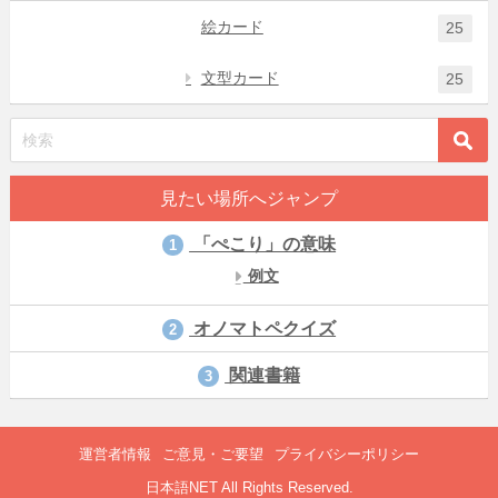
絵カード
25
文型カード
25
見たい場所へジャンプ
「ぺこり」の意味
1
例文
オノマトペクイズ
2
関連書籍
3
運営者情報
ご意見・ご要望
プライバシーポリシー
日本語NET All Rights Reserved.