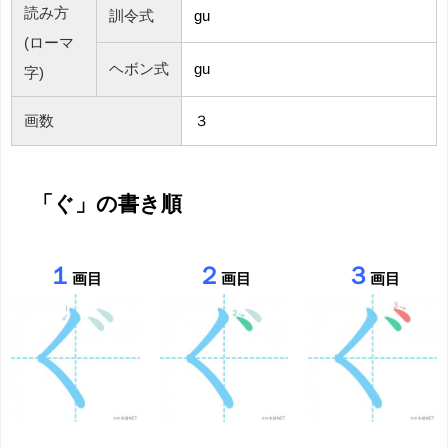
読み方
訓令式
gu
(ローマ
ヘボン式
gu
字)
画数
３
「ぐ」の書き順
１
２
３
画目
画目
画目