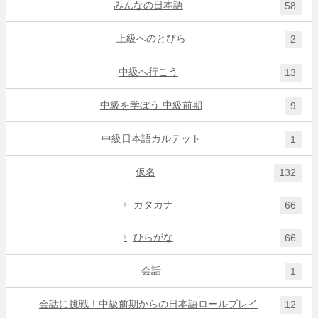
みんなの日本語
58
上級へのとびら
2
中級へ行こう
13
中級を学ぼう 中級前期
9
中級日本語カルテット
1
仮名
132
カタカナ
66
ひらがな
66
会話
1
会話に挑戦！中級前期からの日本語ロールプレイ
12