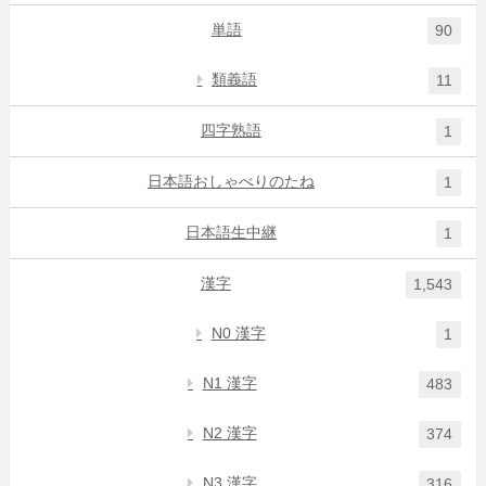
単語
90
類義語
11
四字熟語
1
日本語おしゃべりのたね
1
日本語生中継
1
漢字
1,543
N0 漢字
1
N1 漢字
483
N2 漢字
374
N3 漢字
316