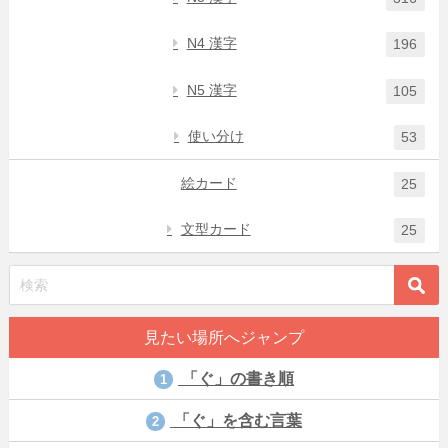
N4 漢字
196
N5 漢字
105
使い分け
53
絵カード
25
文型カード
25
見たい場所へジャンプ
「ぐ」の書き順
1
「ぐ」を含む言葉
2