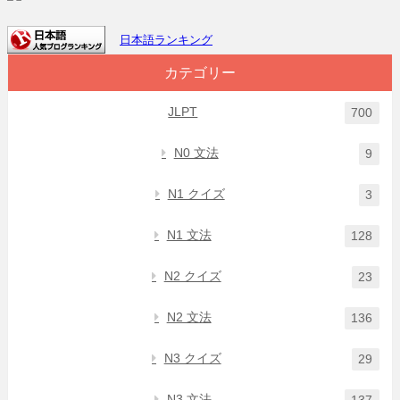
日本語ランキング
カテゴリー
JLPT
700
N0 文法
9
N1 クイズ
3
N1 文法
128
N2 クイズ
23
N2 文法
136
N3 クイズ
29
N3 文法