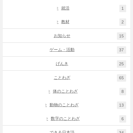
就活
1
教材
2
お知らせ
15
ゲーム・活動
37
げんき
25
ことわざ
65
体のことわざ
8
動物のことわざ
13
数字のことわざ
6
できる日本語
34