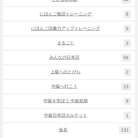
にほんご敬語トレーニング
8
にほんご語彙力アップトレーニング
5
まるごと
2
みんなの日本語
58
上級へのとびら
2
中級へ行こう
13
中級を学ぼう 中級前期
9
中級日本語カルテット
1
仮名
132