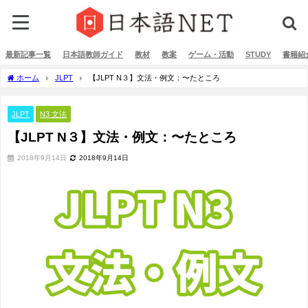
最新記事一覧
日本語教師ガイド
教材
教案
ゲーム・活動
STUDY
書籍紹
ホーム
JLPT
【JLPT N３】文法・例文：〜たところ
JLPT
N3 文法
【JLPT N３】文法・例文：〜たところ
2018年9月14日
2018年9月14日