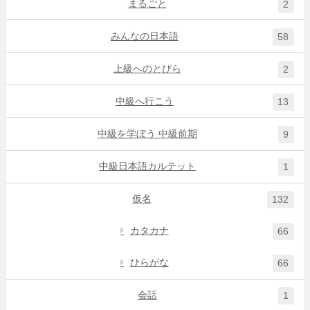
まるごと
2
みんなの日本語
58
上級へのとびら
2
中級へ行こう
13
中級を学ぼう 中級前期
9
中級日本語カルテット
1
仮名
132
カタカナ
66
ひらがな
66
会話
1