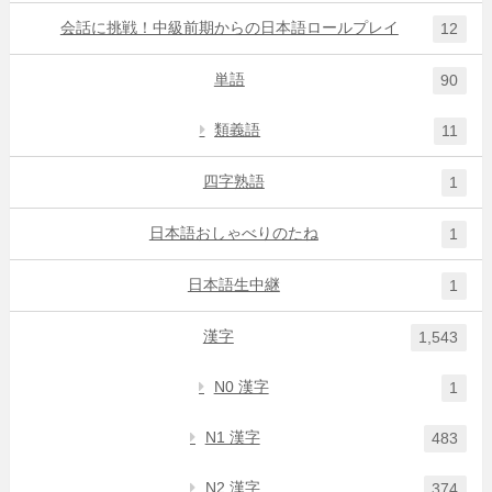
会話に挑戦！中級前期からの日本語ロールプレイ
12
単語
90
類義語
11
四字熟語
1
日本語おしゃべりのたね
1
日本語生中継
1
漢字
1,543
N0 漢字
1
N1 漢字
483
N2 漢字
374