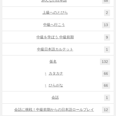
みんなの日本語
58
上級へのとびら
2
中級へ行こう
13
中級を学ぼう 中級前期
9
中級日本語カルテット
1
仮名
132
カタカナ
66
ひらがな
66
会話
1
会話に挑戦！中級前期からの日本語ロールプレイ
12