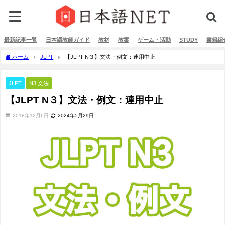
最新記事一覧
日本語教師ガイド
教材
教案
ゲーム・活動
STUDY
書籍紹
ホーム
JLPT
【JLPT N３】文法・例文：連用中止
JLPT
N3 文法
【JLPT N３】文法・例文：連用中止
2018年12月6日
2024年5月29日