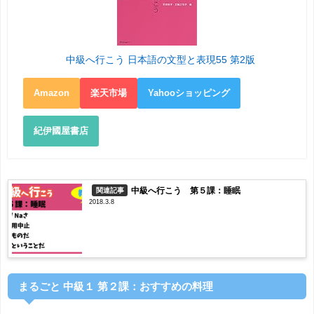
中級へ行こう 日本語の文型と表現55 第2版
Amazon
楽天市場
Yahooショッピング
紀伊國屋書店
中級へ行こう 第５課：睡眠
関連記事
2018.3.8
まるごと 中級１ 第２課：おすすめの料理