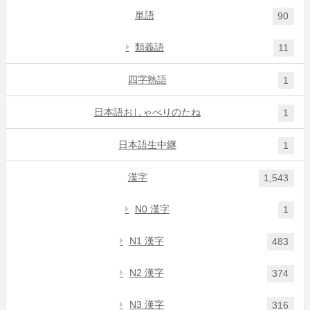
単語
90
類義語
11
四字熟語
1
日本語おしゃべりのたね
1
日本語生中継
1
漢字
1,543
N0 漢字
1
N1 漢字
483
N2 漢字
374
N3 漢字
316