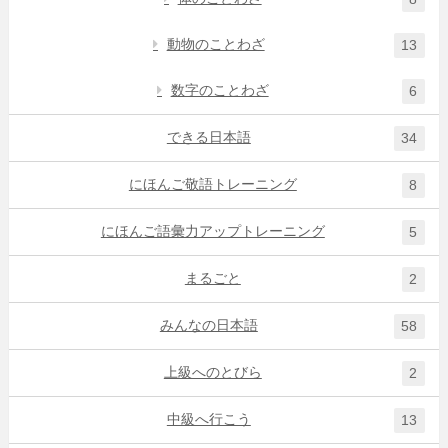
動物のことわざ
13
数字のことわざ
6
できる日本語
34
にほんご敬語トレーニング
8
にほんご語彙力アップトレーニング
5
まるごと
2
みんなの日本語
58
上級へのとびら
2
中級へ行こう
13