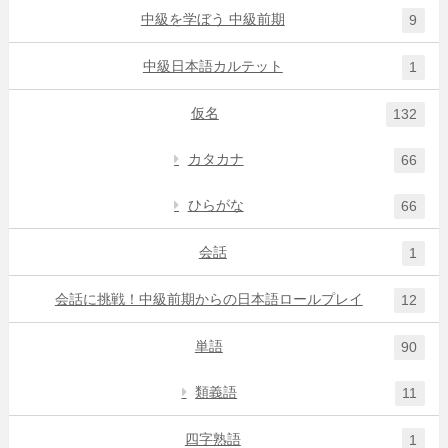
中級を学ぼう 中級前期
9
中級日本語カルテット
1
仮名
132
カタカナ
66
ひらがな
66
会話
1
会話に挑戦！中級前期からの日本語ロールプレイ
12
単語
90
類義語
11
四字熟語
1