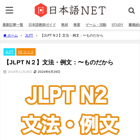
最新記事一覧
日本語教師ガイド
教材
教案
ゲーム・活動
STUDY
書籍紹
ホーム
JLPT
【JLPT N２】文法・例文：〜ものだから
JLPT
N2 クイズ
【JLPT N２】文法・例文：〜ものだから
2018年11月28日
2024年6月29日