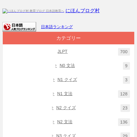
にほんブログ村
日本語ランキング
カテゴリー
JLPT
700
N0 文法
9
N1 クイズ
3
N1 文法
128
N2 クイズ
23
N2 文法
136
N3 クイズ
29