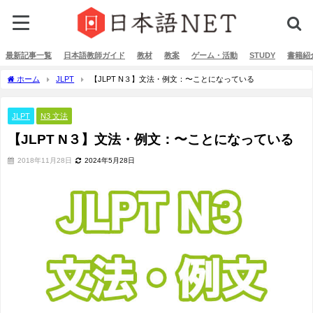
最新記事一覧
日本語教師ガイド
教材
教案
ゲーム・活動
STUDY
書籍紹
ホーム
JLPT
【JLPT N３】文法・例文：〜ことになっている
JLPT
N3 文法
【JLPT N３】文法・例文：〜ことになっている
2018年11月28日
2024年5月28日