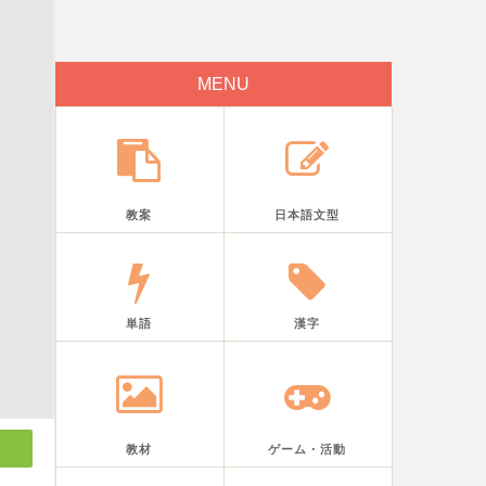
MENU
教案
日本語文型
単語
漢字
教材
ゲーム・活動