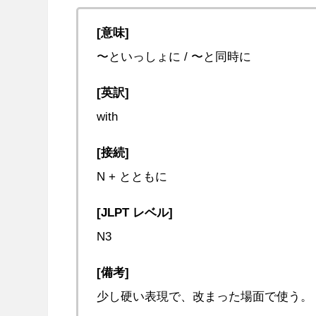
[意味]
〜といっしょに / 〜と同時に
[英訳]
with
[接続]
N + とともに
[JLPT レベル]
N3
[備考]
少し硬い表現で、改まった場面で使う。