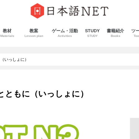
教材
教案
ゲーム・活動
STUDY
書籍紹介
ツ
Materials
Lesson plan
Activities
STUDY
Books
Too
に（いっしょに）
〜とともに（いっしょに）