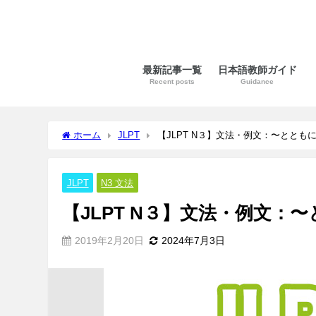
最新記事一覧
日本語教師ガイド
Recent posts
Guidance
ホーム
JLPT
【JLPT N３】文法・例文：〜ととも
JLPT
N3 文法
【JLPT N３】文法・例文：
2019年2月20日
2024年7月3日